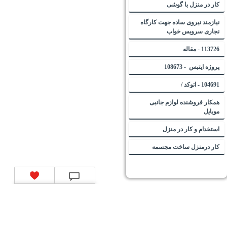
کار در منزل با گوشی
نیازمند نیروی ساده جهت کارگاه
نجاری سرویس خواب
113726 - مقاله
پروژه ایتبس - 108673
104691 - اتوکد /
همکار فروشنده لوازم جانبی
موبایل
استخدام و کار در منزل
کار درمنزل ساخت مجسمه
تماس با ما
|
موتور جستجوی فرصت‌های شغلی
|
اخبار استخدام
|
استخدام‌های دولتی
|
استخدام‌
بانک‌ها و موسسات مالی
|
استخدام‌ نیروهای مسلح
|
استخدام‌ شرکت‌های معتبر
|
ایزی مد کالا
|
شبا
چیست؟
|
کد شبای بانک ملی
|
کد شبای بانک صادرات
|
کد شبای بانک تجارت
|
کد شبای بانک سپه
|
کد
شبای بانک توصعه صادرات
|
کد شبای بانک کشاورزی
|
کد شبای بانک صنعت و معدن
|
کد شبای بانک