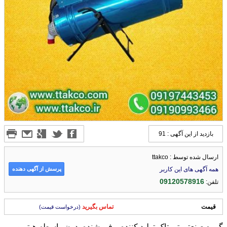
بازدید از این آگهی : 91
ارسال شده توسط : ttakco
پرسش از آگهی دهنده
همه آگهی های این کاربر
09120578916
تلفن:
قیمت
تماس بگیرید
(درخواست قیمت)
گروه صنعتی تی تاک تولید کننده و فروشنده بدون واسطه هیتر و