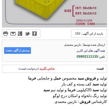
بازدید از این آگهی : 152
ارسال شده توسط : نازنین محمدی
پرسش از آگهی دهنده
همه آگهی های این کاربر
09902111135
تلفن:
قیمت
تماس بگیرید
(درخواست قیمت)
تولید و
فروش
سبد
مخصوص
حمل
و جابجایی
خرما
تولید
سبد
کف بسته و کف باز
تولید
سبد
20کیلویی
خرما
و تولید نیم
سبد
تولید رنگ دلخواه و امکان درج لوگو
کارشناس
فروش
: نازنین محمدی