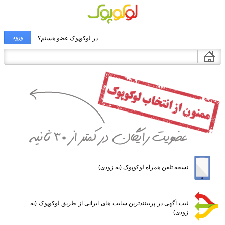
ورود
در لوکوپوک عضو هستم؟
نسخه تلفن همراه لوکوپوک (به زودی)
ثبت آگهی در پربینندترین سایت های ایرانی از طریق لوکوپوک (به
زودی)