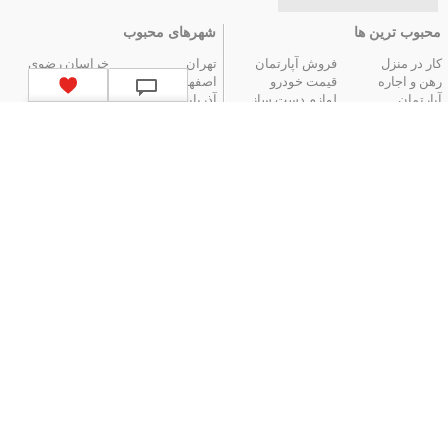
محبوب ترین ها
شهرهای محبوب
کار در منزل
فروش آپارتمان
تهران
خراسان رضوی
رهن و اجاره
قیمت خودرو
اصفهان
فارس
آپارتمان
لوازم دست ساز
آذربایجان شرقی
مازندران
عتیقه جات و آنتیک
گوشی موبایل
البرز
گیلان
تور ارزان آنتالیا
تور هوایی مشهد
کردستان
تور زمینی مشهد
لیست استان‌های ایران
|
آگهی های قدیمی
|
تمام آگهی ها
جستجوهای محبوب
قیمت
اخبار
قیمت لپ تاپ
قیمت تبلت
سقف برقی پادناتنت | کنترل نور و سایه تنها
قیمت خودرو
قیمت دوربین
با یک دکمه
دیجیتال
قیمت گوشی
قیمت بلیط هواپیما
درمان جوش صورت؛ چطور بفهمیم چه موقع
موبایل
قیمت پرینتر و
باید به متخصص پوست مراجعه کنیم؟
قیمت چاپگر
بیشتر
آگهی‌های استخدام
استخدام در شهرها