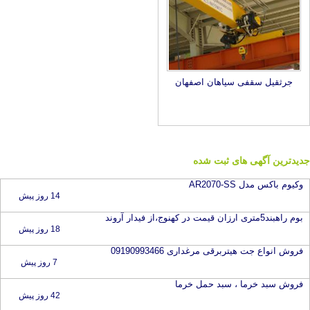
جرثقیل سقفی سپاهان اصفهان
جدیدترین آگهی های ثبت شده
وکیوم باکس مدل AR2070-SS
14 روز پیش
بوم راهبند5متری ارزان قیمت در کهنوج،از فیدار آروند
18 روز پیش
فروش انواع جت هیتربرقی مرغداری 09190993466
7 روز پیش
فروش سبد خرما ، سبد حمل خرما
42 روز پیش