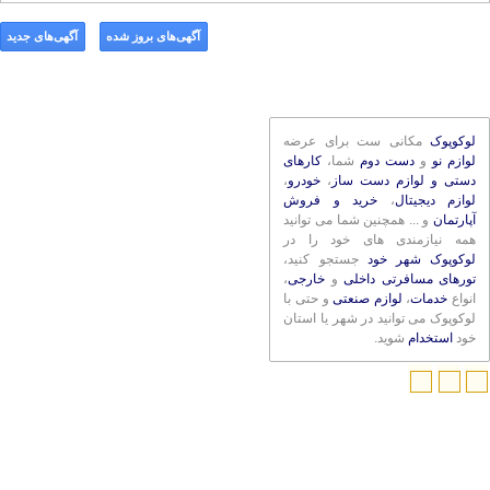
آگهی‌های بروز شده
آگهی‌های جدید
لوکوپوک
مکانی ست برای عرضه
لوازم نو
و
دست دوم
شما،
کارهای
دستی و لوازم دست ساز
،
خودرو
،
لوازم دیجیتال
،
خرید و فروش
آپارتمان
و ... همچنین شما می توانید
همه نیازمندی های خود را در
لوکوپوک شهر خود
جستجو کنید،
تورهای مسافرتی داخلی
و
خارجی
،
انواع
خدمات
،
لوازم صنعتی
و حتی با
لوکوپوک می توانید در شهر یا استان
خود
استخدام
شوید.