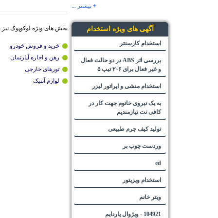
+ بیشتر ...
بخش های ویژه لوکوپوک نیز 
آگهی های ویژه استخدام
استخدام کارسنتر
خرید و فروش خودرو
رهن و اجاره آپارتمان
بررسی اثر ABS در دو حالت فعال
و غیر فعال برای ۲۰۶ تیپ ۵
تورهای خارجی
لوازم آنتیک
استخدام منشی و اپراتور لیزر
به یک نیروی خانوم جهت کار در
کافی نت نیازمندیم
تولید کیف چرم طبیعی
وردست چوب بر
ed
استخدام ویزیتور
ویتر خانم
104921 - ویژوال پاردایم