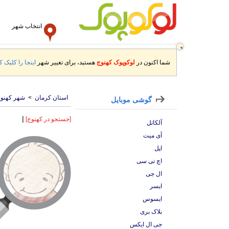
انتخاب شهر
شما اکنون در
لوکوپوک کهنوج
هستید، برای تغییر شهر
اینجا را کلیک کن
استان کرمان
>
شهر کهنو
گوشی موبایل
|
[جستجو در کهنوج]
آلکاتل
آی میت
اپل
اچ تی سی
ال جی
ایسر
ایسوس
بلاک بری
جی ال ایکس