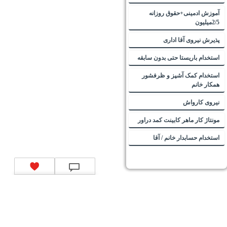
آموزش ادمینی+حقوق روزانه
2/5میلیون
پذیرش نیروی آقا اداری
استخدام باریستا حتی بدون سابقه
استخدام کمک آشپز و ظرفشور
همکار خانم
نیروی کارواش
مونتاژ کار ماهر کابینت کمد دراور
استخدام حسابدار خانم / آقا
تماس با ما
|
موتور جستجوی فرصت‌های شغلی
|
اخبار استخدام
|
استخدام‌های دولتی
|
استخدام‌
بانک‌ها و موسسات مالی
|
استخدام‌ نیروهای مسلح
|
استخدام‌ شرکت‌های معتبر
|
ایزی مد کالا
|
شبا
چیست؟
|
کد شبای بانک ملی
|
کد شبای بانک صادرات
|
کد شبای بانک تجارت
|
کد شبای بانک سپه
|
کد
شبای بانک توصعه صادرات
|
کد شبای بانک کشاورزی
|
کد شبای بانک صنعت و معدن
|
کد شبای بانک
انصار
|
کد شبای بانک سامان
|
کد شبای بانک اقتصادنوین
|
کد شبای بانک پاسارگاد
|
کد شبای بانک