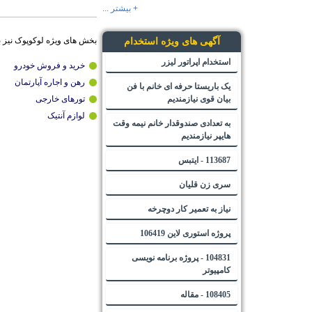
+ بیشتر ...
بخش های ویژه لوکوپوک نیز 
آگهی های ویژه استخدام
استخدام اپراتور لیزر
خرید و فروش خودرو
رهن و اجاره آپارتمان
یک باریستا حرفه ای خانم با فن
بیان قوی نیازمندیم
تورهای خارجی
لوازم آنتیک
به تعدادی صندوقدار خانم نیمه وقت
هایپر نیازمندیم
113687 - ایتبس
سری زن قلیان
نیاز به تعمیر کار دوچرخه
پروژه استوری لاین 106419
104831 - پروژه برنامه نویسی
کامپیوتر
108405 - مقاله