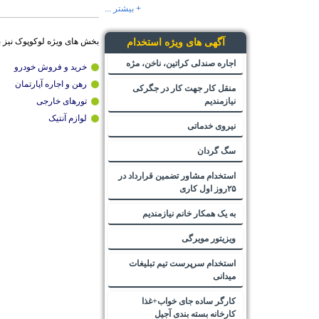
+ بیشتر ...
بخش های ویژه لوکوپوک نیز 
آگهی های ویژه استخدام
اجاره صندلی کراتین، ناخن، مژه
خرید و فروش خودرو
رهن و اجاره آپارتمان
منقل کار جهت کار در جگرکی
نیازمندیم
تورهای خارجی
لوازم آنتیک
نیروی خدماتی
سگ گردان
استخدام مشاور تضمین قرارداد در
۲۵روز اول کاری
به یک همکار خانم نیازمندیم
ویزیتور مویرگی
استخدام سرپرست تیم تبلیغات
میدانی
کارگر ساده جای خواب+غذا
کارخانه بسته بندی آجیل