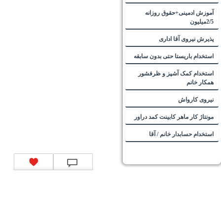
آموزش ادمینی+حقوق روزانه
2/5میلیون
پذیرش نیروی آقا اداری
استخدام باریستا حتی بدون سابقه
استخدام کمک آشپز و ظرفشور
همکار خانم
نیروی کارواش
مونتاژ کار ماهر کابینت کمد دراور
استخدام حسابدار خانم / آقا
تماس با ما
|
موتور جستجوی فرصت‌های شغلی
|
اخبار استخدام
|
استخدام‌های دولتی
|
استخدام‌
بانک‌ها و موسسات مالی
|
استخدام‌ نیروهای مسلح
|
استخدام‌ شرکت‌های معتبر
|
ایزی مد کالا
|
شبا
چیست؟
|
کد شبای بانک ملی
|
کد شبای بانک صادرات
|
کد شبای بانک تجارت
|
کد شبای بانک سپه
|
کد
شبای بانک توصعه صادرات
|
کد شبای بانک کشاورزی
|
کد شبای بانک صنعت و معدن
|
کد شبای بانک
انصار
|
کد شبای بانک سامان
|
کد شبای بانک اقتصادنوین
|
کد شبای بانک پاسارگاد
|
کد شبای بانک