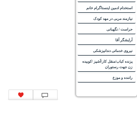
استخدام ادمین اینستاگرام خانم
نیازمند مربی در مهد کودک
حراست / نگهبانی
آرایشگر آقا
نیروی خدماتی دندانپزشکی
پزنده کباب/منقل کار/آشپز /کوبیده
زن جهت رستوران
راننده و موزع
تماس با ما
|
موتور جستجوی فرصت‌های شغلی
|
اخبار استخدام
|
استخدام‌های دولتی
|
استخدام‌
بانک‌ها و موسسات مالی
|
استخدام‌ نیروهای مسلح
|
استخدام‌ شرکت‌های معتبر
|
ایزی مد کالا
|
شبا
چیست؟
|
کد شبای بانک ملی
|
کد شبای بانک صادرات
|
کد شبای بانک تجارت
|
کد شبای بانک سپه
|
کد
شبای بانک توصعه صادرات
|
کد شبای بانک کشاورزی
|
کد شبای بانک صنعت و معدن
|
کد شبای بانک
انصار
|
کد شبای بانک سامان
|
کد شبای بانک اقتصادنوین
|
کد شبای بانک پاسارگاد
|
کد شبای بانک
کارآفرین
|
کد شبای بانک سرمایه
|
کد شبای بانک شهر
|