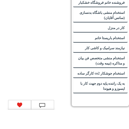
فروشنده خانم فروشگاه خشکبار
استخدام منشی باشگاه بدنسازی
(سانس آقایان)
کار در منزل
استخدام باریستا خانم
نیازمند سرامیک و کاشی کار
استخدام منشی متخصص فن بیان
و مذاکره (نیمه وقت)
استخدام جوشکار co2 کارگر ساده
به یک راننده پایه دوم جهت کار با
ایسوزو و هیوندا
تماس با ما
|
موتور جستجوی فرصت‌های شغلی
|
اخبار استخدام
|
استخدام‌های دولتی
|
استخدام‌
بانک‌ها و موسسات مالی
|
استخدام‌ نیروهای مسلح
|
استخدام‌ شرکت‌های معتبر
|
ایزی مد کالا
|
شبا
چیست؟
|
کد شبای بانک ملی
|
کد شبای بانک صادرات
|
کد شبای بانک تجارت
|
کد شبای بانک سپه
|
کد