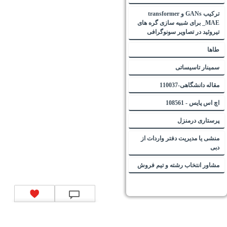
ترکیب GANs و transformer
_MAE برای شبیه سازی گره های
تیروئید در تصاویر سونوگرافی
طاها
سمینار تاسیساتی
مقاله دانشگاهی-110037
اچ اس پایس - 108561
پرستاری درمنزل
منشی یا مدیریت دفتر واردات از
دبی
مشاور انتخاب رشته و تیم فروش
تماس با ما
|
موتور جستجوی فرصت‌های شغلی
|
اخبار استخدام
|
استخدام‌های دولتی
|
استخدام‌
بانک‌ها و موسسات مالی
|
استخدام‌ نیروهای مسلح
|
استخدام‌ شرکت‌های معتبر
|
ایزی مد کالا
|
شبا