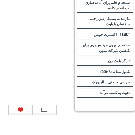
استخدام خانم برای آماده سازی
صبحانه در کافه
نیازمند به پیمانکار دیوار چینی
ساختمان با بلوک
115075 - اکسپرت چویس
استخدام نیروی مهندس برق برای
تکنسین شرکت میهن
کارگر بلوک زن
تکمیل مقاله (99048)
طراحی صنعتی سالیدورک
دعوت به کسب درآمد
تماس با ما
|
موتور جستجوی فرصت‌های شغلی
|
اخبار استخدام
|
استخدام‌های دولتی
|
استخدام‌
بانک‌ها و موسسات مالی
|
استخدام‌ نیروهای مسلح
|
استخدام‌ شرکت‌های معتبر
|
ایزی مد کالا
|
شبا
چیست؟
|
کد شبای بانک ملی
|
کد شبای بانک صادرات
|
کد شبای بانک تجارت
|
کد شبای بانک سپه
|
کد