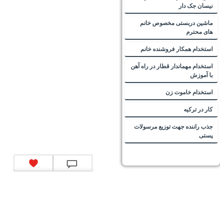
نیسان جک دار
ماشین دربستی مخصوص خانم
های محترم
استخدام همکار فروشنده خانم
استخدام مهماندار قطار در راه آهن
با آموزش
استخدام خاموت زن
کار در ترکیه
جذب راننده جهت توزیع مرسولات
پستی
تماس با ما
|
موتور جستجوی فرصت‌های شغلی
|
اخبار استخدام
|
استخدام‌های دولتی
|
استخدام‌
بانک‌ها و موسسات مالی
|
استخدام‌ نیروهای مسلح
|
استخدام‌ شرکت‌های معتبر
|
ایزی مد کالا
|
شبا
چیست؟
|
کد شبای بانک ملی
|
کد شبای بانک صادرات
|
کد شبای بانک تجارت
|
کد شبای بانک سپه
|
کد
شبای بانک توصعه صادرات
|
کد شبای بانک کشاورزی
|
کد شبای بانک صنعت و معدن
|
کد شبای بانک
انصار
|
کد شبای بانک سامان
|
کد شبای بانک اقتصادنوین
|
کد شبای بانک پاسارگاد
|
کد شبای بانک