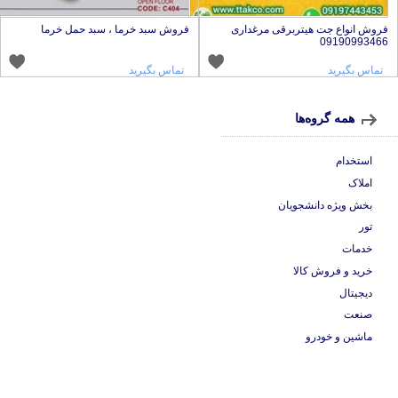
روش انواع جت هیتربرقی مرغداری
فروش سبد خرما ، سبد حمل خرما
0919099346
تماس بگیرید
تماس بگیرید
همه گروه‌ها
استخدام
املاک
بخش ویژه دانشجویان
تور
خدمات
خرید و فروش کالا
دیجیتال
صنعت
ماشین و خودرو