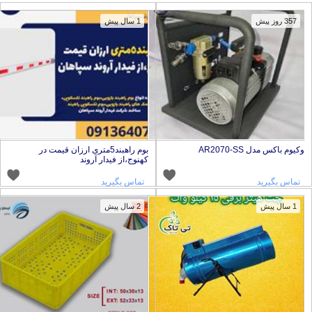
357 روز پیش
1 سال پیش
کیوم باکس مدل AR2070-SS
بوم راهبند5متری ارزان قیمت در
کهنوج،از فیدار آروند
تماس بگیرید
تماس بگیرید
1 سال پیش
2 سال پیش