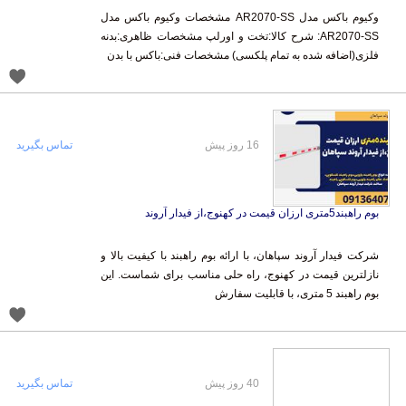
وکیوم باکس مدل AR2070-SS مشخصات وکیوم باکس مدل
AR2070-SS: شرح کالا:تخت و اورلپ مشخصات ظاهری:بدنه
فلزی(اضافه شده به تمام پلکسی) مشخصات فنی:باکس با بدن
16 روز پیش
تماس بگیرید
بوم راهبند5متری ارزان قیمت در کهنوج،از فیدار آروند
شرکت فیدار آروند سپاهان، با ارائه بوم راهبند با کیفیت بالا و
نازلترین قیمت در کهنوج، راه حلی مناسب برای شماست. این
بوم راهبند 5 متری، با قابلیت سفارش
40 روز پیش
تماس بگیرید