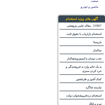
صنعت
ماشین و خودرو
آگهی های ویژه استخدام
115817 - مقاله علمی پژوهشی
استخدام بازاریاب با حقوق ثابت
باریستا
سالندار
جذب نیسان یا ایسوزویخچالدار
به یک خانم وارد به فروشندگی و
خرد کردن سبزی
کمک آشپز و ظرفشور
نیازمند شاگرد
استخدام دردفترپیشخوان دولت
نیرو برقکار